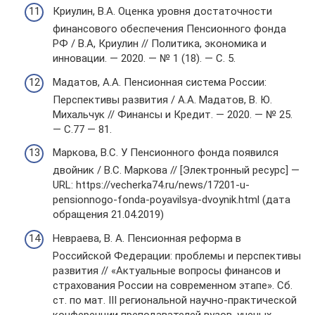
Криулин, В.А. Оценка уровня достаточности
финансового обеспечения Пенсионного фонда
РФ / В.А, Криулин // Политика, экономика и
инновации. — 2020. — № 1 (18). — С. 5.
Мадатов, А.А. Пенсионная система России:
Перспективы развития / А.А. Мадатов, В. Ю.
Михальчук // Финансы и Кредит. — 2020. — № 25.
— С.77 — 81.
Маркова, В.С. У Пенсионного фонда появился
двойник / В.С. Маркова // [Электронный ресурс] —
URL: https://vecherka74.ru/news/17201-u-
pensionnogo-fonda-poyavilsya-dvoynik.html (дата
обращения 21.04.2019)
Невраева, В. А. Пенсионная реформа в
Российской Федерации: проблемы и перспективы
развития // «Актуальные вопросы финансов и
страхования России на современном этапе». Сб.
ст. по мат. III региональной научно-практической
конференции преподавателей вузов, ученых,