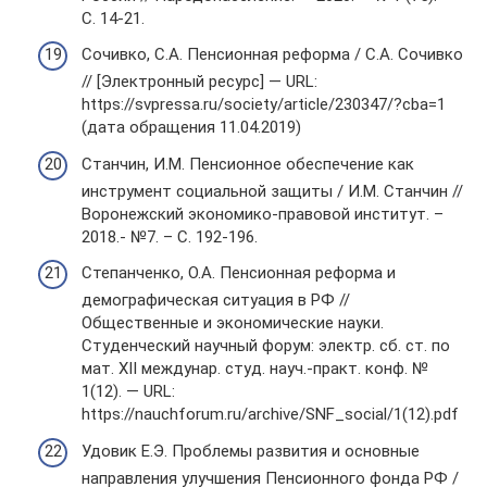
С. 14-21.
Сочивко, С.А. Пенсионная реформа / С.А. Сочивко
// [Электронный ресурс] — URL:
https://svpressa.ru/society/article/230347/?cba=1
(дата обращения 11.04.2019)
Станчин, И.М. Пенсионное обеспечение как
инструмент социальной защиты / И.М. Станчин //
Воронежский экономико-правовой институт. –
2018.- №7. – С. 192-196.
Степанченко, О.А. Пенсионная реформа и
демографическая ситуация в РФ //
Общественные и экономические науки.
Студенческий научный форум: электр. сб. ст. по
мат. XII междунар. студ. науч.-практ. конф. №
1(12). — URL:
https://nauchforum.ru/archive/SNF_social/1(12).pdf
Удовик Е.Э. Проблемы развития и основные
направления улучшения Пенсионного фонда РФ /