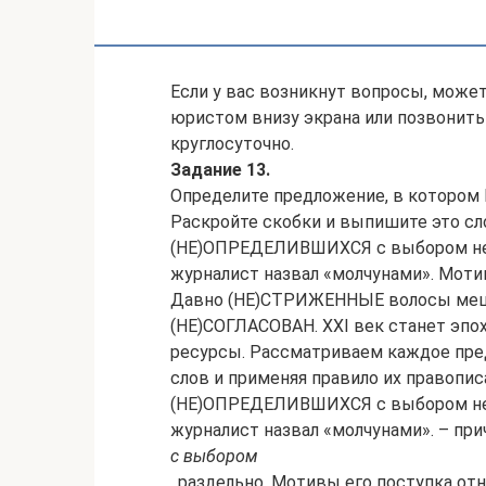
Если у вас возникнут вопросы, может
юристом внизу экрана или позвонить 
круглосуточно.
Задание 13.
Определите предложение, в котором
Раскройте скобки и выпишите это сл
(НЕ)ОПРЕДЕЛИВШИХСЯ с выбором нег
журналист назвал «молчунами». Мот
Давно (НЕ)СТРИЖЕННЫЕ волосы мешали
(НЕ)СОГЛАСОВАН. XXI век станет эп
ресурсы. Рассматриваем каждое пре
слов и применяя правило их правопис
(НЕ)ОПРЕДЕЛИВШИХСЯ с выбором нег
журналист назвал «молчунами». – пр
с выбором
, раздельно. Мотивы его поступка о