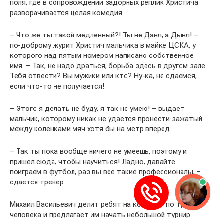
поля, где в сопровождении задорных реплик Христича
разворачивается целая комедия.
– Что же ты такой медленный?! Ты не Даня, а Дыня! –
по-доброму журит Христич мальчика в майке ЦСКА, у
которого над пятым номером написано собственное
имя. – Так, не надо драться, борьба здесь в другом зале.
Тебя отвести? Вы мужики или кто? Ну-ка, не сдаемся,
если что-то не получается!
– Этого я делать не буду, я так не умею! – выдает
мальчик, которому никак не удается пронести зажатый
между коленками мяч хотя бы на метр вперед.
– Так ты пока вообще ничего не умеешь, поэтому и
пришел сюда, чтобы научиться! Ладно, давайте
поиграем в футбол, раз вы все такие профессионалы, –
сдается тренер.
Михаил Васильевич делит ребят на команды по три
человека и предлагает им начать небольшой турнир.