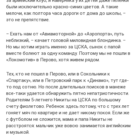
за армейский клуб, и наверняка у их детей даже пеленки
были исключительно красно-синих цветов. А такие
мелочи, как полтора часа дороги от дома до школы, –
это не препятствие.
– Ехать нам от «Авиамоторной» до «Аэропорта», путь
неблизкий, – качает головой миловидная блондинка. –
Но мы хотим играть именно за ЦСКА, сынок с папой
вместе болеют за одну команду. Поэтому мы не пошли в
«Локомотив» в Перово, хотя живем рядом.
Тех, кто не пошел в Перово, или в Сокольники к
«Спартаку», или в Петровский парк к «Динамо», тут где-
то под сотню. Но после длительных поисков в манеже
все-таки удается обнаружить пятно непатриотичности.
Родителям 5-летнего Никиты на ЦСКА по большому
счету фиолетово. Ребенок здесь потому, что с трех лет
гоняет мяч по квартире и не дает никому покоя. Если же
с футболом не сложится, мама и папа Никиты не
расстроятся: мальчик уже вовсю занимается английским
и музыкой.