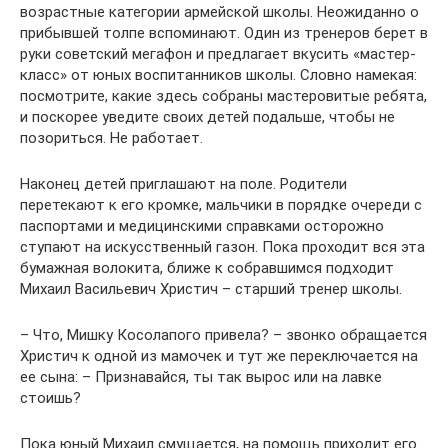
возрастные категории армейской школы. Неожиданно о
прибывшей толпе вспоминают. Один из тренеров берет в
руки советский мегафон и предлагает вкусить «мастер-
класс» от юных воспитанников школы. Словно намекая:
посмотрите, какие здесь собраны мастеровитые ребята,
и поскорее уведите своих детей подальше, чтобы не
позориться. Не работает.
Наконец детей приглашают на поле. Родители
перетекают к его кромке, мальчики в порядке очереди с
паспортами и медицинскими справками осторожно
ступают на искусственный газон. Пока проходит вся эта
бумажная волокита, ближе к собравшимся подходит
Михаил Васильевич Христич – старший тренер школы.
– Что, Мишку Косолапого привела? – звонко обращается
Христич к одной из мамочек и тут же переключается на
ее сына: – Признавайся, ты так вырос или на лавке
стоишь?
Пока юный Михаил смущается, на помощь приходит его