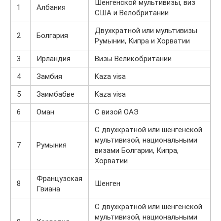
Шенгенской мультивизы, виз
1
Албания
США и Велобритании
Двухкратной или мультивизы
2
Болгария
Румынии, Кипра и Хорватии
3
Ирландия
Визы Великобритании
4
Замбия
Kaza visa
5
Заимбабве
Kaza visa
6
Оман
С визой ОАЭ
С двухкратной или шенгенской
мультивизой, национальными
7
Румыния
визами Болгарии, Кипра,
Хорватии
Французская
8
Шенген
Гвиана
С двухкратной или шенгенской
мультивизой, национальными