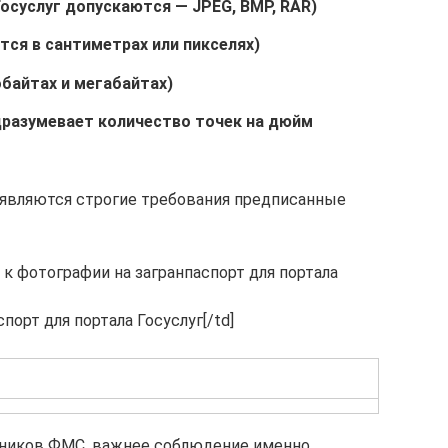
осуслуг допускаются — JPEG, BMP, RAR)
ся в сантиметрах или пикселях)
обайтах и мегабайтах)
разумевает количество точек на дюйм
ъявляются строгие требования предписанные
 к фотографии на загранпаспорт для портала
порт для портала Госуслуг[/td]
удников ФМС, важнее соблюдение именно