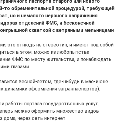
аграничного паспорта старого или нового
кой-то обременительной процедурой, требующей
рат, но и немалого нервного напряжения
ридорах отделений ФМС, и бесконечной
роигрышной схваткой с ветряными мельницами
ии, это отнюдь не стереотип, и имеют под собой
диться в этом, можно из любопытства
ение ФМС по месту жительства, и понаблюдать
оими глазами.
авится весной-летом, где-нибудь в мае-июне
ик динамики оформления загранпаспортов).
ой работы портала государственных услуг,
 теперь можно оформить множество видов
 дома, через сеть интернет.