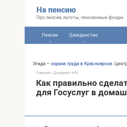
Перейти
На пенсию
к
контенту
Про пенсии, льготы, пенсионные фонды
Пенсии
Гражданство
Эгида —
охрана труда в Красноярске
. Цент
Главная
»
Документ-info
Как правильно сделат
для Госуслуг в домаш