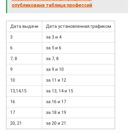
опубликована таблица профессий
Дата выдачи
Дата установленная графиком
3
за 3 и 4
6
за 5 и 6
7, 8
за 7, 8
9
за 9 и 10
10
за 11 и 12
13,14,15
за 13, 14 и 15
16
за 16 и 17
17
за 18 и 19
20, 21
за 20 и 21.