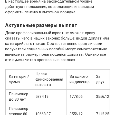
В настоящее время на законодательном уровне
действуют положения, позволяющие инвалидам
оформить пенсию в льготном порядке.
Актуальные размеры выплат
Даже профессиональный юрист не сможет сразу
сказать, чего в наших законах больше: видов доплат или
категорий льготников. Соответственно вряд ли сами
получатели социальных пособий могут самостоятельно
вычислить размер полагающейся доплаты. Однако все
эти суммы четко прописаны в законах.
Целая
Категория/
За одного
За
фиксированная
сумма
иждивенца
двух
выплата
Пенсионер
5334,19
1778,06
3556,12
до 80 лет
Пенсионер
старше 80
10668,37
3556,12
7112,25