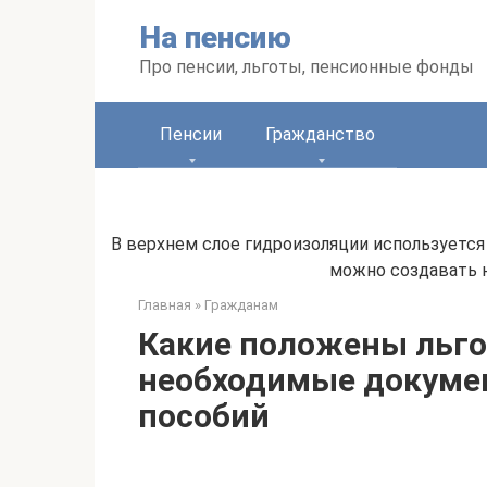
Перейти
На пенсию
к
контенту
Про пенсии, льготы, пенсионные фонды
Пенсии
Гражданство
В верхнем слое гидроизоляции используетс
можно создавать н
Главная
»
Гражданам
Какие положены льго
необходимые докуме
пособий