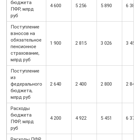
бюджета
4 600
5 256
5 890
6 388
ПФР, млрд
руб
Поступление
взносов на
обязательное
1 900
2 815
3 026
3 459
пенсионное
страхование,
млрд руб
Поступление
из
федерального
2 640
2 400
2 800
2 840
бюджета,
млрд руб
Расходы
бюджета
4 200
4 922
5 451
6 379
ПФР, млрд
руб
Расходы ПФР