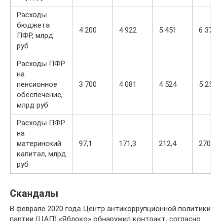
Расходы
бюджета
4 200
4 922
5 451
6 379
ПФР, млрд
руб
Расходы ПФР
на
пенсионное
3 700
4 081
4 524
5 250
обеспечение,
млрд руб
Расходы ПФР
на
материнский
97,1
171,3
212,4
270,7
капитал, млрд
руб
Скандалы
В феврале 2020 года Центр антикоррупционной политики
партии (ЦАП) «Яблоко» обнаружил контракт, согласно