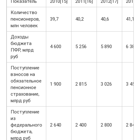
Показатель
2010[15]
2011[16]
2012[17]
2013[1
Количество
пенсионеров,
39,7
40,2
40,6
41,1
млн человек
Доходы
бюджета
4 600
5 256
5 890
6 388
ПФР, млрд
руб
Поступление
взносов на
обязательное
1 900
2 815
3 026
3 459
пенсионное
страхование,
млрд руб
Поступление
из
федерального
2 640
2 400
2 800
2 840
бюджета,
млрд руб