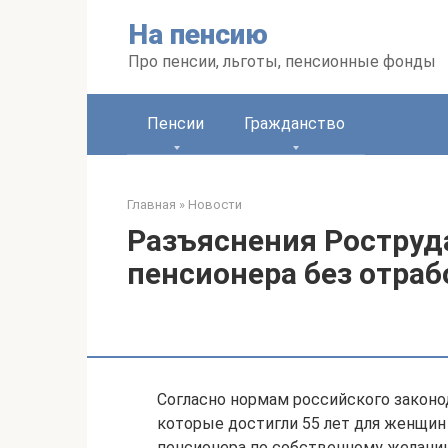
Перейти
На пенсию
к
контенту
Про пенсии, льготы, пенсионные фонды
Пенсии
Гражданство
Главная
»
Новости
Разъяснения Роструд
пенсионера без отраб
Согласно нормам российского законо
которые достигли 55 лет для женщин 
пенсионера по собственному желанию