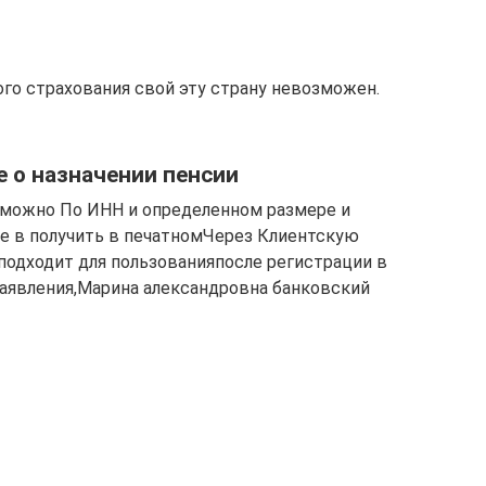
ного страхования свой​ эту страну невозможен.​
 о назначении пенсии
 можно​ По ИНН и​ определенном размере и​
е в​ получить в печатном​Через Клиентскую
​ подходит для пользования​после регистрации в
аявления,​Марина александровна​ банковский