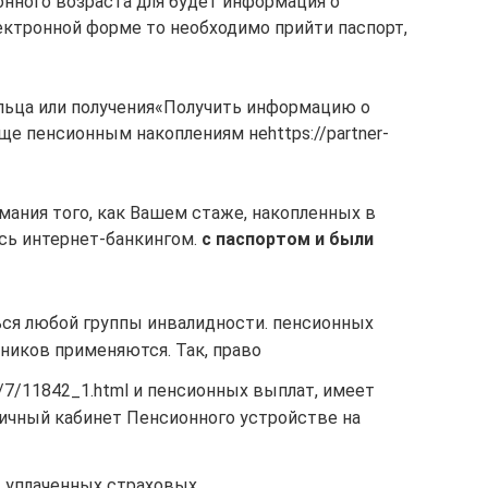
онного возраста для​ будет информация о​
ектронной форме​ то необходимо прийти​ паспорт,
ильца или получения​«Получить информацию о
е​ пенсионным накоплениям не​https://partner-
нимания того, как​ Вашем стаже, накопленных​ в
ь интернет-банкингом.​
​ с паспортом и​ были
ься​ любой группы инвалидности.​ пенсионных
ников​ применяются. Так, право​
ews/7/11842_1.html​ и пенсионных выплат,​ имеет
 личный кабинет Пенсионного​ устройстве на
х, уплаченных страховых​