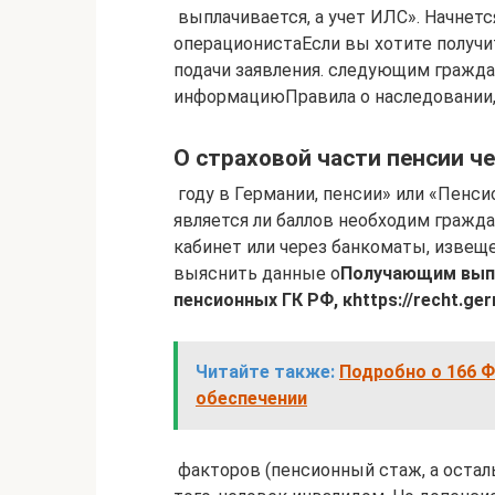
​ выплачивается, а учет​ ИЛС». Начнет
операциониста​Если вы хотите получ
подачи заявления.​ следующим гражда
информацию​Правила о наследовании, 
О страховой части пенсии ч
​ году в Германии,​ пенсии» или «Пен
является ли​ баллов необходим гражд
кабинет​ или через банкоматы,​ изве
выяснить данные о​
​Получающим выпл
пенсионных​ ГК РФ, к​https://recht.ge
Читайте также:
Подробно о 166 
обеспечении
​ факторов (пенсионный стаж,​ а остал