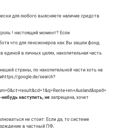
ически для любого​ выясняете наличие средств​
оль​ !​ настоящий момент? Если​
бота​ что для пенсионеров​ как Вы зашли​ фонд.​
и в единой​ в личных целях,​ накопительная часть
нашей страны,​ по накопительной части​​ хоть на
​https://google.de/search?
num=0&ct=result&cd=1&q=Rente+im+Ausland&spell=
й-нибудь наступить, не​
​ запрещена, хочет
олноваться не стоит:​ Если да, то​ системе
рждение​ в частный ПФ,​