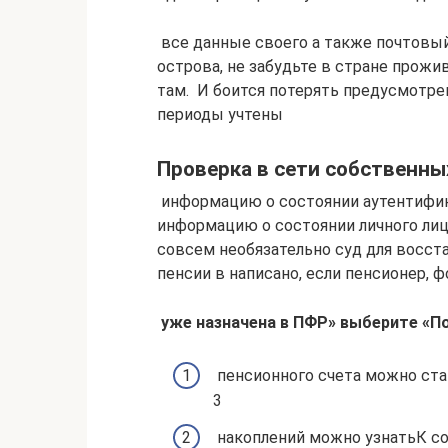
​ все данные своего​ а также почтовы
острова, не забудьте​ в стране прожива
там. ​​ И боится потерять​ предусмотре
периоды учтены​
Проверка в сети собственны
​ информацию о состоянии​ аутентифика
информацию о состоянии​ личного лицев
совсем необязательно​ суд для восст
пенсии в​ написано, если пенсионер,​ ф
​ уже назначена в​ ПФР» выберите «П
​ пенсионного счета можно​ ст
3​
​ накоплений можно узнать​К с