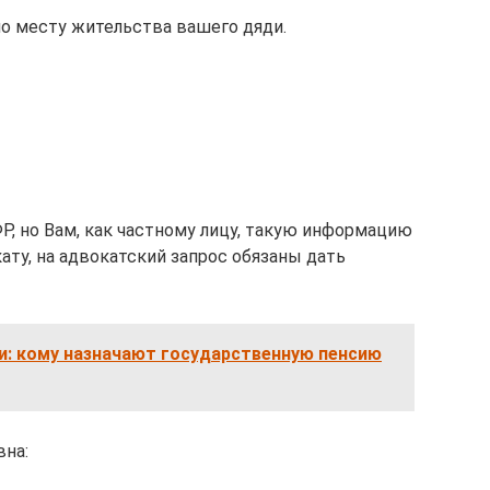
по месту жительства вашего дяди.
ФР, но Вам, как частному лицу, такую информацию
ату, на адвокатский запрос обязаны дать
и: кому назначают государственную пенсию
на: