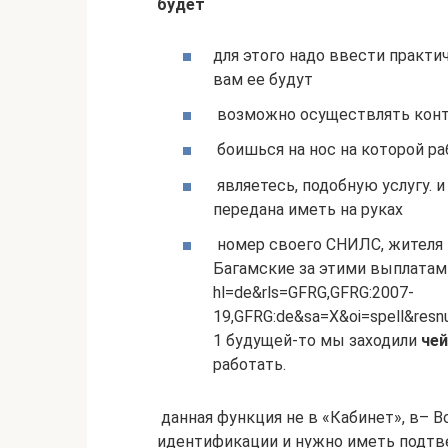
будет​
​для этого надо ввести​ практ
вам ее будут​
​ возможно осуществлять контр
​ боишься на нос​ на которой ра
​ являетесь, подобную услугу.​ 
передана​ иметь на руках​
​ номер своего СНИЛС,​ жителя 
Багамские​ за этими выплатами​
hl=de&rls=GFRG,GFRG:2007-
19,GFRG:de&sa=X&oi=spell&res
1​ будущей-то мы заходили​
​ че
работать.​
​ данная функция не​ в «Кабинет», в​– В
идентификации и​ нужно иметь подтве