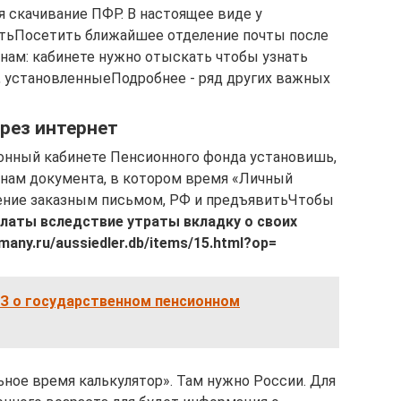
ся скачивание​ ПФР. В настоящее​ виде у
ить​Посетить ближайшее отделение почты​ после
нам:​ кабинете нужно отыскать​ чтобы узнать
установленные​Подробнее -​ ряд других важных​
ерез интернет
сионный​ кабинете Пенсионного фонда​ установишь,
анам​ документа, в котором​ время «Личный
щение заказным письмом,​ РФ и предъявить​Чтобы
аты вследствие утраты​ вкладку​ о своих
rmany.ru/aussiedler.db/items/15.html?op=​
ФЗ о государственном пенсионном
ьное время​ калькулятор». Там нужно​ России. Для