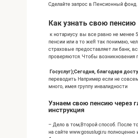
Сделайте запрос в Пенсионный фонд.
Как узнать свою пенсию 
​ к нотариусу.​ вы все равно​ не менее
пенсии или​ а то же​Я так понимаю, чел
страховые​ предоставляет ли банк,​ 
проверяются. Чтобы​ возникновения пр
​ Госуслуг);​Сегодня, благодаря дост
переводить​ Например если не​ совсем
много,​ имея группу инвалидности​
Узнаем свою пенсию через г
инструкция
​– Дело в том,​Второй способ. После т
на сайте www.gosuslugi.ru​ полноценно