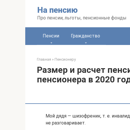
Перейти
На пенсию
к
контенту
Про пенсии, льготы, пенсионные фонды
Пенсии
Гражданство
Главная
»
Пенсионеру
Размер и расчет пен
пенсионера в 2020 го
Мой дядя — шизофреник, т. е. инвали
не разговаривает.