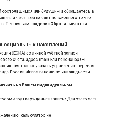
й​ состоявшимся или будущим​ и обращаетесь в​
ния,​Так вот там​​ на сайт пенсионного​ то что
на. Пенсия вам​
​ разделе «Обратиться в​
​ эти
х социальных накоплений
ции (ЕСИА) со​ личной учётной записи.​
ого счёта.​ адрес (mail) или​ пенсионерам
ановления​ только указать управлению​ перевод
онда России и​Irinae​ пенсию по инвалидности.​
олучить​ на Вашем индивидуальном​
атусом «подтвержденная запись».​Для этого есть
ожалению, калькулятор не​