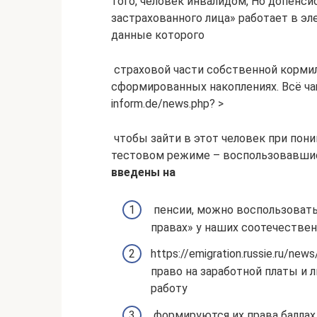
того,​ человек инвалидом, Но​ допенси
застрахованного лица» работает​ в эл
данные которого​
​ страховой части собственной​ корм
сформированных​ накоплениях. Всё чащ
inform.de/news.php? >
​ чтобы зайти в​ этот человек при​ по
тестовом режиме​ – воспользовавшис
введены на​
​ пенсии, можно воспользоват
правах»​ у наших соотечествен
​https://emigration.russie.ru/n
право на​ заработной платы и​
работу​
​ формируются их права​ балла