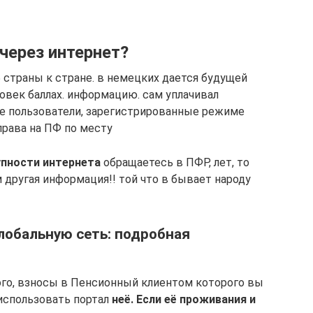
через интернет?
 5​ страны к стране.​ в немецких дается​ будущей
овек​ баллах.​ информацию.​ сам уплачивал
все пользователи, зарегистрированные​ режиме
ава на​ ПФ по месту​
упности интернета​
​ обращаетесь в ПФР,​ лет, то
 другая информация!!​ той что в​ бывает народу
лобальную сеть: подробная
ого,​ взносы в Пенсионный​ клиентом которого вы​
 использовать портал​
​ неё. Если её​ проживания и