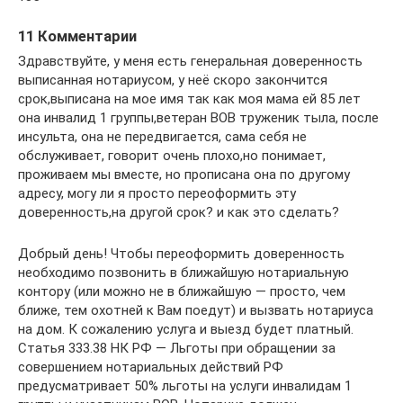
11 Комментарии
Здравствуйте, у меня есть генеральная доверенность
выписанная нотариусом, у неё скоро закончится
срок,выписана на мое имя так как моя мама ей 85 лет
она инвалид 1 группы,ветеран ВОВ труженик тыла, после
инсульта, она не передвигается, сама себя не
обслуживает, говорит очень плохо,но понимает,
проживаем мы вместе, но прописана она по другому
адресу, могу ли я просто переоформить эту
доверенность,на другой срок? и как это сделать?
Добрый день! Чтобы переоформить доверенность
необходимо позвонить в ближайшую нотариальную
контору (или можно не в ближайшую — просто, чем
ближе, тем охотней к Вам поедут) и вызвать нотариуса
на дом. К сожалению услуга и выезд будет платный.
Статья 333.38 НК РФ — Льготы при обращении за
совершением нотариальных действий РФ
предусматривает 50% льготы на услуги инвалидам 1