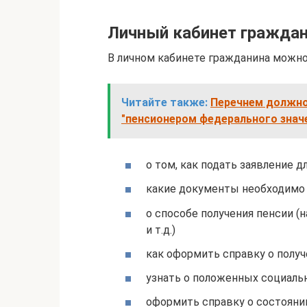
Личный кабинет гражда
В личном кабинете гражданина можн
Читайте также:
Перечнем должно
"пенсионером федерального знач
о том, как подать заявление д
какие документы необходимо 
о способе получения пенсии (н
и т.д.)
как оформить справку о получ
узнать о положенных социальн
оформить справку о состоянии