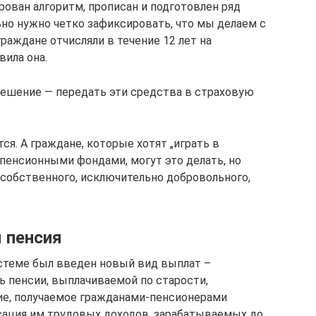
ирован алгоритм, прописан и подготовлен ряд
ьно нужно четко зафиксировать, что мы делаем с
раждане отчисляли в течение 12 лет на
вила она.
решение — передать эти средства в страховую
ся. А граждане, которые хотят „играть в
пенсионными фондами, могут это делать, но
собственного, исключительно добровольного,
 пенсия
истеме был введен новый вид выплат –
ь пенсии, выплачиваемой по старости,
ие, получаемое гражданами-пенсионерами
сация им трудовых доходов, зарабатываемых до