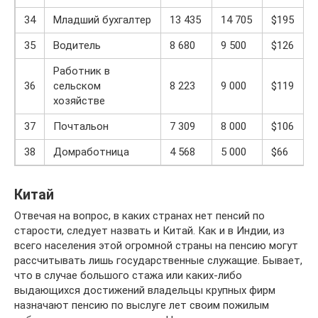
34
Младший бухгалтер
13 435
14 705
$195
35
Водитель
8 680
9 500
$126
Работник в
36
сельском
8 223
9 000
$119
хозяйстве
37
Почтальон
7 309
8 000
$106
38
Домработница
4 568
5 000
$66
Китай
Отвечая на вопрос, в каких странах нет пенсий по
старости, следует назвать и Китай. Как и в Индии, из
всего населения этой огромной страны на пенсию могут
рассчитывать лишь государственные служащие. Бывает,
что в случае большого стажа или каких-либо
выдающихся достижений владельцы крупных фирм
назначают пенсию по выслуге лет своим пожилым