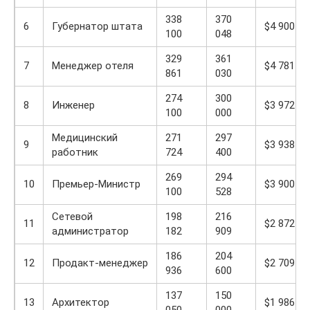
338
370
6
Губернатор штата
$4 900
100
048
329
361
7
Менеджер отеля
$4 781
861
030
274
300
8
Инженер
$3 972
100
000
Медицинский
271
297
9
$3 938
работник
724
400
269
294
10
Премьер-Министр
$3 900
100
528
Сетевой
198
216
11
$2 872
администратор
182
909
186
204
12
Продакт-менеджер
$2 709
936
600
137
150
13
Архитектор
$1 986