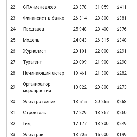
22
СПА-менеджер
28 378
31 059
$411
23
Финансист в банке
26 314
28 800
$381
24
Продавец
25 948
28 400
$376
25
Модель
24 043
26 315
$348
26
Журналист
20 101
22 000
$291
27
Турагент
20 009
21 900
$290
28
Начинающий актер
19 461
21 300
$282
Организатор
29
18 822
20 600
$273
мероприятий
30
Электротехник
18 515
20 265
$268
31
Строитель
17 229
18 857
$250
32
Гид
17 177
18 800
$249
33
Электрик
13 705
15 000
$199