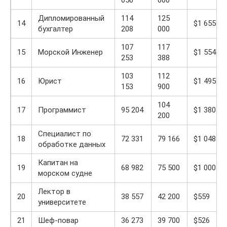
050
000
Дипломированный
114
125
14
$1 655
бухгалтер
208
000
107
117
15
Морской Инженер
$1 554
253
388
103
112
16
Юрист
$1 495
153
900
104
17
Программист
95 204
$1 380
200
Специалист по
18
72 331
79 166
$1 048
обработке данных
Капитан на
19
68 982
75 500
$1 000
морском судне
Лектор в
20
38 557
42 200
$559
университете
21
Шеф-повар
36 273
39 700
$526