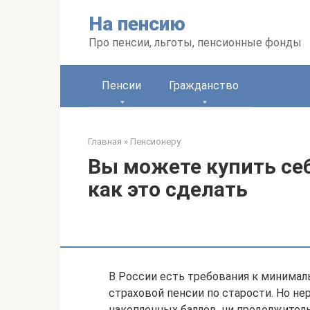
Перейти
На пенсию
к
контенту
Про пенсии, льготы, пенсионные фонды
Пенсии
Гражданство
Главная
»
Пенсионеру
Вы можете купить се
как это сделать
В России есть требования к минималь
страховой пенсии по старости. Но нер
накопленных баллов, ни продолжитель