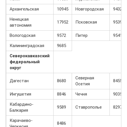
Архангельская
10945
Новгородская
9432
Ненецкая
17952
Псковская
9539
автономия
Вологодская
9572
Питер
9541
Калининградская
9685
Северокавказский
федеральный
округ
Северная
Дагестан
8680
8455
Осетия
Ингушетия
8846
Чечня
9035
Кабардино-
9589
Ставрополье
8297
Балкария
Карачаево-
8486
Черкесия