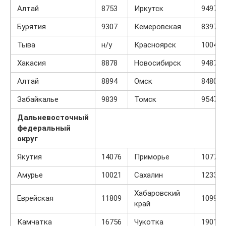
Алтай
8753
Иркутск
9497
Бурятия
9307
Кемеровская
8397
Тыва
н/у
Красноярск
10049
Хакасия
8878
Новосибирск
9487
Алтай
8894
Омск
8480
Забайкалье
9839
Томск
9547
Дальневосточный
федеральный
округ
Якутия
14076
Приморье
10776
Амурье
10021
Сахалин
12333
Хабаровский
Еврейская
11809
10999
край
Камчатка
16756
Чукотка
19010