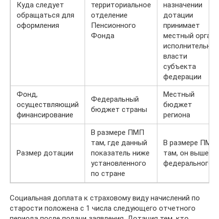
Куда следует
территориальное
назначении
обращаться для
отделение
дотации
оформления
Пенсионного
принимает
Фонда
местный орган
исполнительной
власти
субъекта
федерации
Фонд,
Местный
Федеральный
осуществляющий
бюджет
бюджет страны
финансирование
региона
В размере ПМП
там, где данный
В размере ПМП
Размер дотации
показатель ниже
там, он выше
установленного
федерального
по стране
Социальная доплата к страховому виду начислений по
старости положена с 1 числа следующего отчетного
периода после подачи заявления. Дотация тем, кто