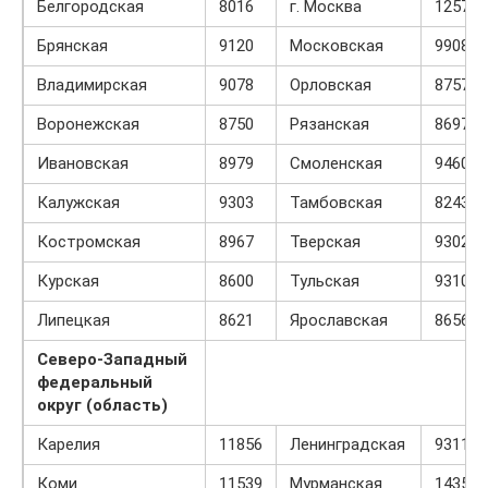
Белгородская
8016
г. Москва
12578
Брянская
9120
Московская
9908
Владимирская
9078
Орловская
8757
Воронежская
8750
Рязанская
8697
Ивановская
8979
Смоленская
9460
Калужская
9303
Тамбовская
8243
Костромская
8967
Тверская
9302
Курская
8600
Тульская
9310
Липецкая
8621
Ярославская
8656
Северо-Западный
федеральный
округ (область)
Карелия
11856
Ленинградская
9311
Коми
11539
Мурманская
14354