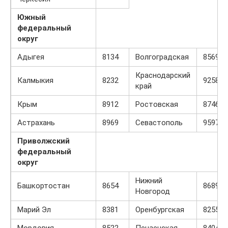
Южный
федеральный
округ
Адыгея
8134
Волгоградская
8569
Краснодарский
Калмыкия
8232
9258
край
Крым
8912
Ростовская
8746
Астрахань
8969
Севастополь
9597
Приволжский
федеральный
округ
Нижний
Башкортостан
8654
8689
Новгород
Марий Эл
8381
Оренбургская
8255
Мордовия
8522
Пензенская
8404