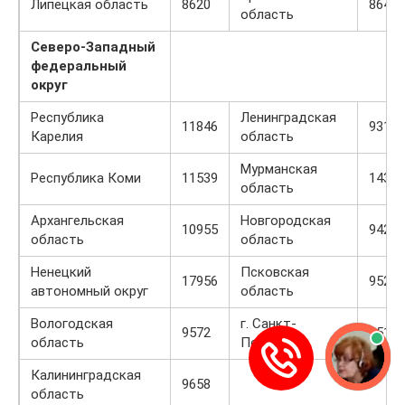
Липецкая область
8620
8646
область
Северо-Западный
федеральный
округ
Республика
Ленинградская
11846
9311
Карелия
область
Мурманская
Республика Коми
11539
14354
область
Архангельская
Новгородская
10955
9423
область
область
Ненецкий
Псковская
17956
9529
автономный округ
область
Вологодская
г. Санкт-
9572
9514
область
Петербург
Калининградская
9658
область