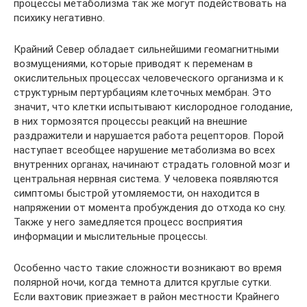
процессы метаболизма так же могут подействовать на
психику негативно.
Крайний Север обладает сильнейшими геомагнитными
возмущениями, которые приводят к переменам в
окислительных процессах человеческого организма и к
структурным пертурбациям клеточных мембран. Это
значит, что клетки испытывают кислородное голодание,
в них тормозятся процессы реакций на внешние
раздражители и нарушается работа рецепторов. Порой
наступает всеобщее нарушение метаболизма во всех
внутренних органах, начинают страдать головной мозг и
центральная нервная система. У человека появляются
симптомы быстрой утомляемости, он находится в
напряжении от момента пробуждения до отхода ко сну.
Также у него замедляется процесс восприятия
информации и мыслительные процессы.
Особенно часто такие сложности возникают во время
полярной ночи, когда темнота длится круглые сутки.
Если вахтовик приезжает в район местности Крайнего