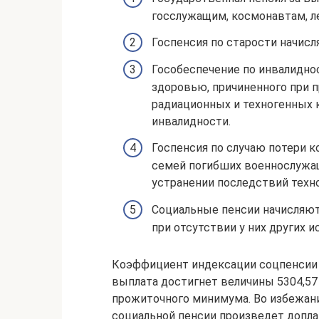
госслужащим, космонавтам, л
Госпенсия по старости начисл
Гособеспечение по инвалидно
здоровью, причиненного при 
радиационных и техногенных 
инвалидности.
Госпенсия по случаю потери 
семей погибших военнослужащ
устранении последствий техн
Социальные пенсии начисляю
при отсутствии у них других и
Коэффициент индексации соцпенсии 
выплата достигнет величины 5304,57
прожиточного минимума. Во избежани
социальной пенсии произведет допла