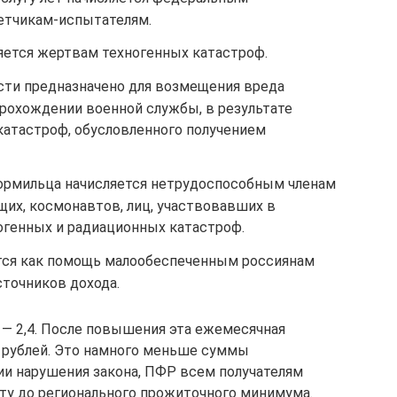
етчикам-испытателям.
яется жертвам техногенных катастроф.
сти предназначено для возмещения вреда
прохождении военной службы, в результате
катастроф, обусловленного получением
кормильца начисляется нетрудоспособным членам
их, космонавтов, лиц, участвовавших в
огенных и радиационных катастроф.
тся как помощь малообеспеченным россиянам
сточников дохода.
— 2,4. После повышения эта ежемесячная
 рублей. Это намного меньше суммы
и нарушения закона, ПФР всем получателям
ту до регионального прожиточного минимума.