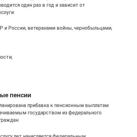
водится один раз в год и зависит от
слуги:
Р и России, ветеранами войны, чернобыльцами,
ости;
ные пенсии
планирована прибавка к пенсионным выплатам
лачиваемым государством из федерального
граждан:
ыслугу лет начисляется федеральным