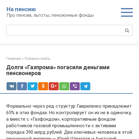
Перейти
На пенсию
к
Про пенсии, льготы, пенсионные фонды
контенту
Поиск:
Главная
»
Полезно знать
Долги «Газпрома» погасили деньгами
пенсионеров
Формально через ряд структур Гавриленко принадлежит
65% в этих фондах. Но контролирует он их не в одиночку,
а вместе с «Газфондом», корпоративным фондом
работников газовой промышленности с активами
порядка 390 млрд рублей. Два ключевых человека в этой
пенсионной империи — Юрий Шамалов и Анатолий