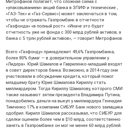
Митрофанов полагает, что сложная схема с
«упаковыванием» акций банка в ЗПИФ и технические ,
«ГАЗ-Тек» и «Газ-Сервис») может заключаться в том,
чтобы не отражать Газпромбанк в отчетности
«Газфонда» «в полный рост». «Иначе это будет
отчетность уже не фонда с 300 млрд рублей активов, а
банка с 5 трлн рублей активов», — говорит Митрофанов.
Всего «Газфонду» принадлежит 49,6% Газпромбанка,
более 80% бумаг — в доверительном управлении у
«Лидера». Юрий Шамалов и Гавриленко-младший входят
в совет директоров банка. Возможно, в 2014 году они
участвовали в обсуждении кредита, который помог
младшему брату Юрия Шамалова Кириллу стать
миллиардером. Тогда Кириллу Шамалову, которого СМИ
также называют зятем президента Владимира Путина,
понадобились деньги на выкуп у миллиардера Геннадия
Тимченко 17% в компании СИБУР. Банк нового заемщика
одобрил. Кирилл Шамалов рассказывал, что СИБУР для
сделки оценили более чем в $10 млрд, соответственно
занять в Газпромбанке он мог не менее 60 млрд рублей.