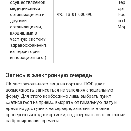
осуществляемой
Терри
медицинскими
орган
организациями и
ФС-13-01-000490
Росзд
другими
по Ре
организациями,
Мордо
входящими в
частную систему
здравоохранения,
на территории
инновационного )
Запись в электронную очередь
ЛК застрахованного лица на портале ПФР дает
возможность записаться не заполняя специальную
форму. Для этого необходимо лишь выбрать пункт
«Записаться на приём», выбрать оптимальную дату и
время из доступных на сервере, заполнить в окне
проверочный код с картинки, подтвердить своё согласие
на бронирование времени.