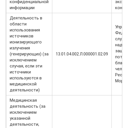
конфиденциальной
экспо
информации
контр
Деятельность в
области
Управ
использования
Федер
источников
служб
ионизирующего
надзо
излучения
защит
(генерирующих) (за
13.01.04.002.Л.000001.02.09
потре
исключением
благо
случая, если эти
челов
источники
Респу
используются в
Мордо
медицинской
деятельности)
Медицинская
деятельность (за
исключением
указанной
деятельности,