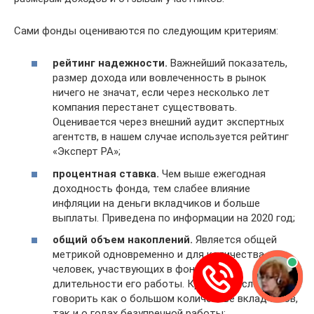
Сами фонды оцениваются по следующим критериям:
рейтинг надежности.
Важнейший показатель,
размер дохода или вовлеченность в рынок
ничего не значат, если через несколько лет
компания перестанет существовать.
Оценивается через внешний аудит экспертных
агентств, в нашем случае используется рейтинг
«Эксперт РА»;
процентная ставка.
Чем выше ежегодная
доходность фонда, тем слабее влияние
инфляции на деньги вкладчиков и больше
выплаты. Приведена по информации на 2020 год;
общий объем накоплений.
Является общей
метрикой одновременно и для количества
человек, участвующих в фонде, и для
длительности его работы. Крупное число может
говорить как о большом количестве вкладчиков,
так и о годах безупречной работы;