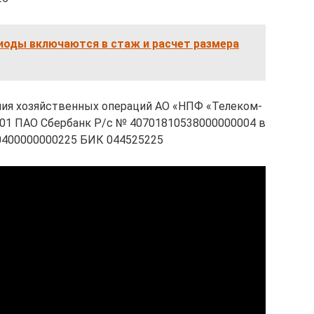
иоды включаются в стаж и расчет размера
ия хозяйственных операций АО «НПФ «Телеком-
1 ПАО Сбербанк Р/с № 40701810538000000004 в
10400000000225 БИК 044525225